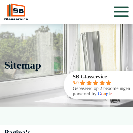
Sitemap
SB Glasservice
5.0
Gebaseerd op 2 beoordelingen
powered by
G
o
o
g
l
e
Pagina's