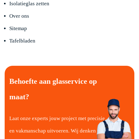
Isolatieglas zetten
Over ons
Sitemap
Tafelbladen
Behoefte aan glasservice op
maat?
Laat onze experts jouw project met precisie
en vakmanschap uitvoeren.
Wij denken