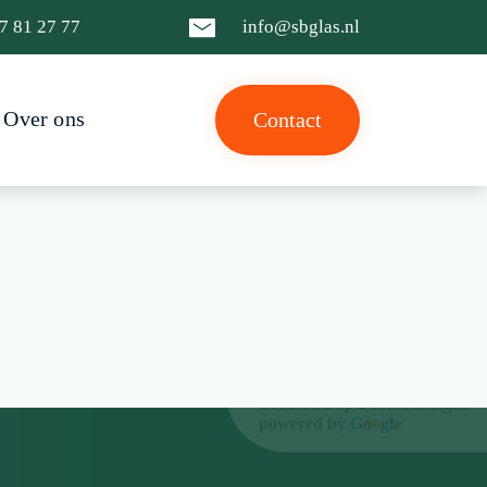
7 81 27 77
info@sbglas.nl
Over ons
Contact
SB Glasservice
5.0
Gebaseerd op 2 beoordelingen
powered by
G
o
o
g
l
e